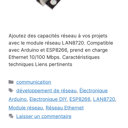
Ajoutez des capacités réseau à vos projets
avec le module réseau LAN8720. Compatible
avec Arduino et ESP8266, prend en charge
Ethernet 10/100 Mbps. Caractéristiques
techniques Liens pertinents
Catégories
communication
Étiquettes
développement de réseau
,
Électronique
Arduino
,
Electronique DIY
,
ESP8266
,
LAN8720
,
Module réseau
,
Réseau Ethernet
Laisser un commentaire