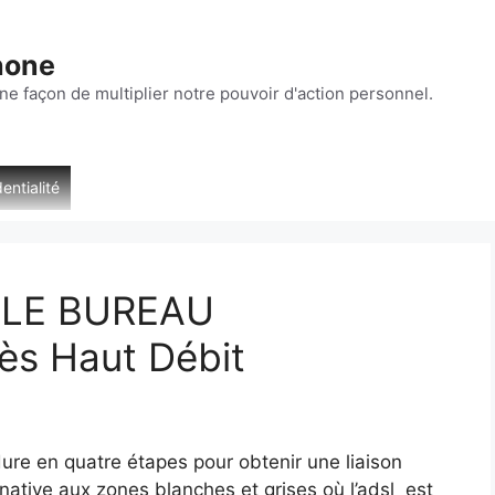
hone
ne façon de multiplier notre pouvoir d'action personnel.
entialité
ILE BUREAU
s Haut Débit
dure en quatre étapes pour obtenir une liaison
native aux zones blanches et grises où l’adsl est