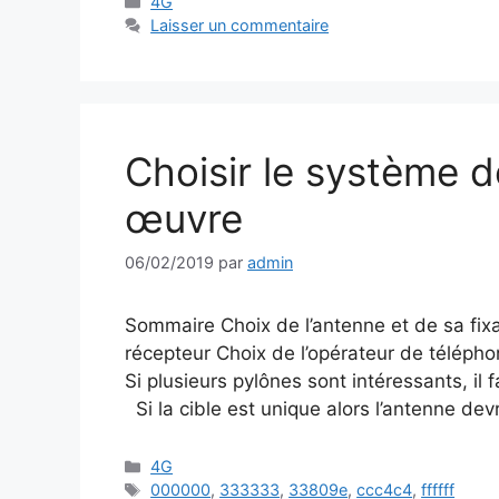
Catégories
4G
Laisser un commentaire
Choisir le système d
œuvre
06/02/2019
par
admin
Sommaire Choix de l’antenne et de sa fixa
récepteur Choix de l’opérateur de télépho
Si plusieurs pylônes sont intéressants, il
Si la cible est unique alors l’antenne devr
Catégories
4G
Étiquettes
000000
,
333333
,
33809e
,
ccc4c4
,
ffffff