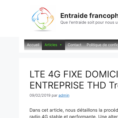
Aller
au
Entraide francop
contenu
Que l'entraide soit pour nous u
Accueil
Articles
Contact
Politique de confid
LTE 4G FIXE DOMIC
ENTREPRISE THD Trè
09/02/2019
par
admin
Dans cet article, nous détaillons la procé
radio 4G stable et performante. Une alter