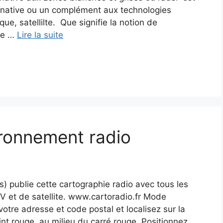
rnative ou un complément aux technologies
ique, satellilte. Que signifie la notion de
ile …
Lire la suite
ironnement radio
 publie cette cartographie radio avec tous les
TV et de satellite. www.cartoradio.fr Mode
votre adresse et code postal et localisez sur la
int rouge, au milieu du carré rouge. Positionnez …