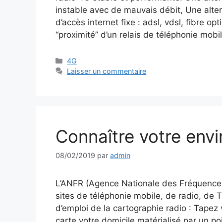
instable avec de mauvais débit, Une alte
d’accès internet fixe : adsl, vdsl, fibre opt
“proximité” d’un relais de téléphonie mob
Catégories
4G
Laisser un commentaire
Connaître votre env
08/02/2019
par
admin
L’ANFR (Agence Nationale des Fréquences)
sites de téléphonie mobile, de radio, de 
d’emploi de la cartographie radio : Tapez 
carte votre domicile matérialisé par un po