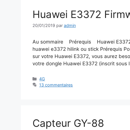
Huawei E3372 Firmwa
20/01/2019
par
admin
Au sommaire Prérequis Huawei E3372 : i
huawei e3372 hilink ou stick Prérequis Pour
sur votre Huawei E3372, vous aurez beso
votre dongle Huawei E3372 (inscrit sous 
Catégories
4G
13 commentaires
Capteur GY-88