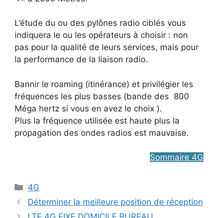
L’étude du ou des pylônes radio ciblés vous
indiquera le ou les opérateurs à choisir : non
pas pour la qualité de leurs services, mais pour
la performance de la liaison radio.
Bannir le roaming (itinérance) et privilégier les
fréquences les plus basses (bande des 800
Méga hertz si vous en avez le choix ).
Plus la fréquence utilisée est haute plus la
propagation des ondes radios est mauvaise.
Sommaire 4G
Catégories
4G
Déterminer la meilleure position de réception
LTE 4G FIXE DOMICILE BUREAU