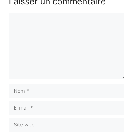
Laisser un commentaire
Commentaire
Nom
E-
mail
Site
web